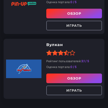
Оценка портала:
0 / 5
ОБЗОР
ИГРАТЬ
Вулкан
Рейтинг пользователей:
3.1 / 5
Оценка портала:
0 / 5
ОБЗОР
ИГРАТЬ