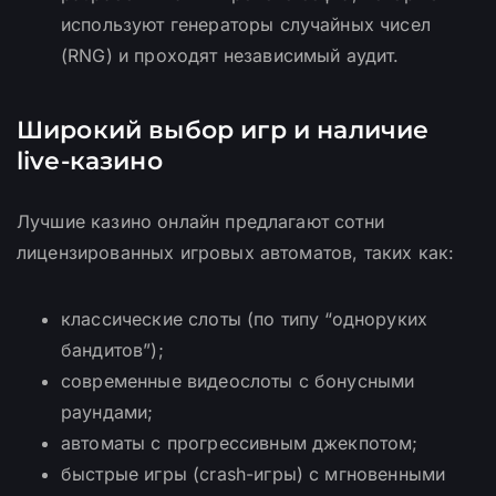
используют генераторы случайных чисел
(RNG) и проходят независимый аудит.
Широкий выбор игр и наличие
live-казино
Лучшие казино онлайн предлагают сотни
лицензированных игровых автоматов, таких как:
классические слоты (по типу “одноруких
бандитов”);
современные видеослоты с бонусными
раундами;
автоматы с прогрессивным джекпотом;
быстрые игры (crash-игры) с мгновенными