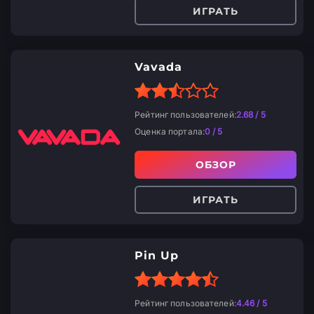
ИГРАТЬ
Vavada
Рейтинг пользователей:
2.68 / 5
Оценка портала:
0 / 5
ОБЗОР
ИГРАТЬ
Pin Up
Рейтинг пользователей:
4.46 / 5