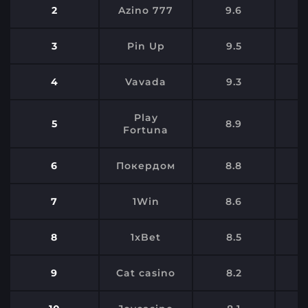
2
Azino 777
9.6
3
Pin Up
9.5
4
Vavada
9.3
Play
5
8.9
Fortuna
6
Покердом
8.8
7
1Win
8.6
8
1xBet
8.5
9
Cat casino
8.2