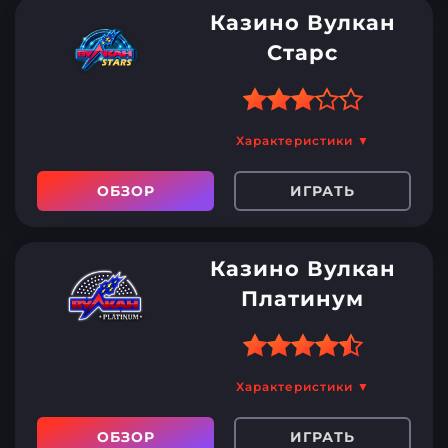
Программа лояльности и
Комиссия 10% за вывод
Казино Вулкан
кешбэк
выигрыша с
Старс
неотыгранным в тройном
Регулярные
размере депозитом
промопредложения и
бонусы
Минимальный депозит в
Характеристики ▼
50 RUB
Доступно только в
ОБЗОР
ИГРАТЬ
Часто проводятся
Украине
турниры по слотам
Нет информации о
Программа лояльности
лицензии и владельце
Казино Вулкан
Высокие вейджеры
Платинум
Небольшой ассортимент
Открыть счет возможно
игр
только в гривнах
Отсутствуют игры с
Минимальный депозит –
Характеристики ▼
реальными диллерами
100 RUB
Отсутствует информация
ОБЗОР
ИГРАТЬ
Есть демоверсии всех