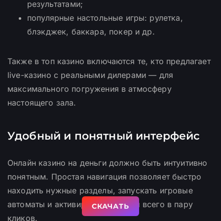
результатами;
популярные настольные игры: рулетка,
блэкджек, баккара, покер и др.
Также в топ казино включаются те, кто предлагает
live-казино с реальными дилерами — для
максимального погружения в атмосферу
настоящего зала.
Удобный и понятный интерфейс
Онлайн казино на деньги должно быть интуитивно
понятным. Простая навигация позволяет быстро
находить нужные разделы, запускать игровые
автоматы и активировать бонусы всего в пару
СКАЧАТЬ
кликов.