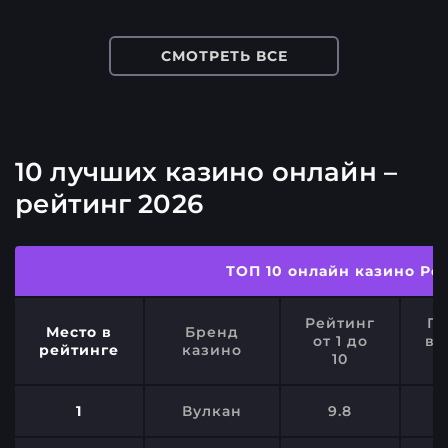
СМОТРЕТЬ ВСЕ
10 лучших казино онлайн –
рейтинг 2026
ТОП 10 онлайн казино Рос
Рейтинг
Пр
Место в
Бренд
от 1 до
во
рейтинге
казино
10
д
1
Вулкан
9.8