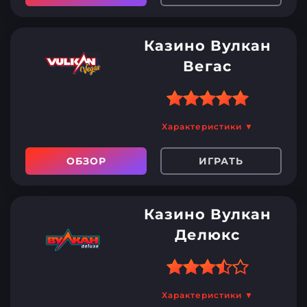
о владельце
автоматов
Программа лояльности
Казино Вулкан
Наличие бонусных
Вегас
предложений
Отсутствие сортировки
Приветственный бонус до
Характеристики ▼
слотов по провайдерам
50 000 RUB
Отсутствует Live-казино
ОБЗОР
ИГРАТЬ
Кешбэк до 12%
Вывод на карту возможен
Призовые фонды турниров
только от 3000 RUB
до 500 000 RUB
Казино Вулкан
Процедура верификации
10 уровней программы
Делюкс
занимает до 5 дней
лояльности
Комиссия 20% на вывод
Регулярные турниры,
Характеристики ▼
акции и лотереи