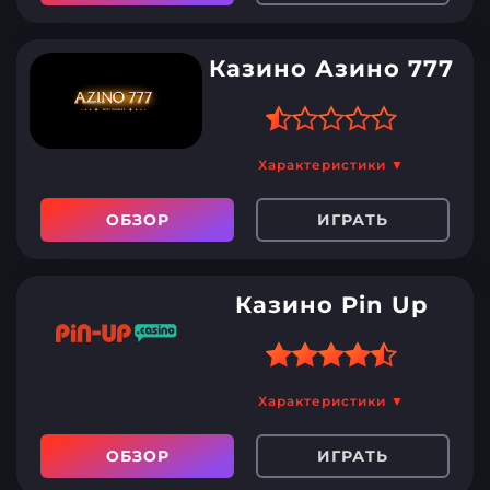
Небольшое количество
слотов
Казино Азино 777
Медленное накопление
баллов в программе
лояльности
Кешбэк до 12% без
Характеристики ▼
отыгрыша
ОБЗОР
ИГРАТЬ
Быстрая и простая
регистрация
Минимальный депозит –
Казино Pin Up
50 рублей
Большой ассортимент
слотов
Минимальный депозит –
Характеристики ▼
50 RUB
Небольшое количество
ОБЗОР
ИГРАТЬ
500 настольных игр
бонусов