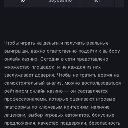
10
Joycasino
8.1
Чтобы играть на деньги и получать реальные
выигрыши, важно ответственно подойти к выбору
онлайн казино. Сегодня в сети представлено
множество площадок, и не каждая из них
заслуживает доверия. Чтобы не тратить время на
самостоятельный анализ, можно воспользоваться
рейтингом онлайн казино — он составляется
профессионалами, которые оценивают игровые
платформы по ключевым критериям: наличие
лицензии, выбор игровых автоматов, бонусные
предложения, качество поддержки, безопасность