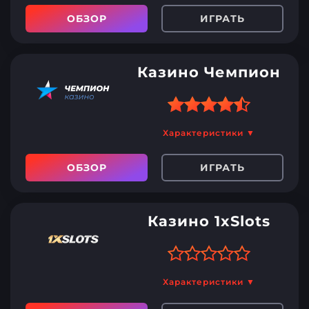
ОБЗОР
ИГРАТЬ
Быстрая обработка заявок
Служба поддержки 24/7
Казино Чемпион
Еженедельный кешбэк
Демоверсии всех слотов
Кешбэк до 20%
Отсутствует приложение
Характеристики ▼
для мобильного и клиент
Есть мобильное
для ПК
ОБЗОР
ИГРАТЬ
приложение на Android и
iOS
Бонусы за пять первых
Казино 1xSlots
депозитов
Турниры и акции
Игры от 130 провайдеров
Характеристики ▼
Нет скачиваемого клиента
Приветственный бонус на
для ПК