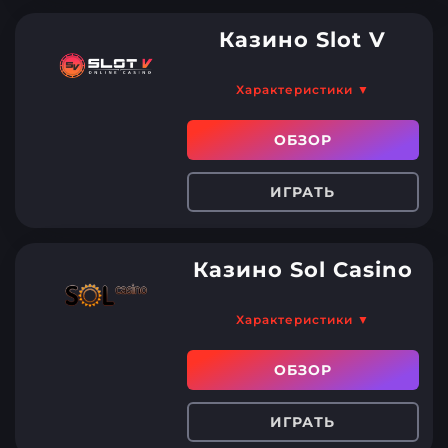
Бонусы с выводом до 500
000 рублей
Казино Slot V
Программа лояльности
Обработка заявок на
Характеристики ▼
вывод в течение 30 минут
Отсутствует приложения
ОБЗОР
Обмен баллов программы
для смартфонов
лояльности на деньги
ИГРАТЬ
Кешбэк до 10%
Несколько видов
приветственного бонуса
Казино Sol Casino
Больше 2000 слотов
Сортировка слотов по
Характеристики ▼
теме оформления
Приложение на телефон и
ОБЗОР
Джекпоты выплачиваются
клиент на ПК отсутствуют
одним платежом
ИГРАТЬ
Широкая программа