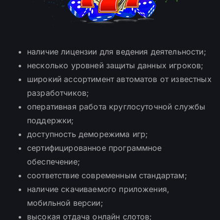
наличие лицензии для ведения деятельности;
несколько уровней защиты данных игроков;
широкий ассортимент автоматов от известных
разработчиков;
оперативная работа круглосуточной службы
поддержки;
доступность деморежима игр;
сертифицированное программное
обеспечение;
соответствие современным стандартам;
наличие скачиваемого приложения,
мобильной версии;
высокая отдача онлайн слотов;