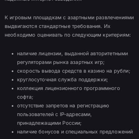
К игровым площадкам с азартными развлечениями
выдвигаются стандартные требования. Их
необходимо оценивать по следующим критериям:
наличие лицензии, выданной авторитетными
регуляторами рынка азартных игр;
скорость вывода средств в казино на рубли;
круглосуточная служба поддержки;
коллекция лицензионного программного
софта;
отсутствие запретов на регистрацию
пользователей с IP-адресами,
принадлежащими России;
наличие бонусов и специальных предложений