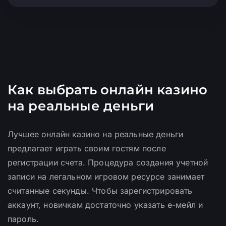
лояльности
до 5 дней
Турниры с крупным
призовым фондом
Регулярные лотереи и
акции
Как выбрать онлайн казино
Небольшой выбор
на реальные деньги
сервисов для вывода
средств
Лучшее онлайн казино на реальные деньги
На отыгрыш бонусов
предлагает играть своим гостям после
дается всего 72 часа
регистрации счета. Процедура создания учетной
Нет скачиваемого клиента
записи на легальном игровом ресурсе занимает
для ПК
считанные секунды. Чтобы зарегистрировать
аккаунт, новичкам достаточно указать е-мейл и
пароль.